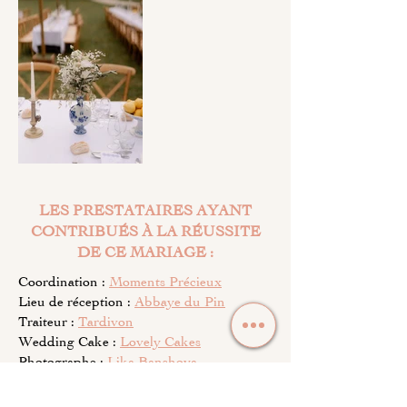
LES PRESTATAIRES AYANT
CONTRIBUÉS À LA RÉUSSITE
DE CE MARIAGE :
Coordination :
Moments Précieux
Lieu de réception :
Abbaye du Pin
Traiteur :
Tardivon
Wedding Cake :
Lovely Cakes
Photographe :
Lika Banshoya
Sonorisation & mise en lumière :
Sonomax
Quatuor :
Nemesia