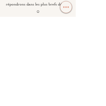
répondrons dans les plus brefs délais !
☺️
Soyez prévenu de la mise en ligne
du site de Moments Précieux
Prévenez-moi
Vienne (86 - Mirebeau - Poitiers - ...)