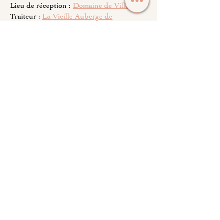
Lieu de réception :
Domaine de Villemont
Traiteur :
La Vieille Auberge de
Chanteloup
Photographe :
Alma Pics
Sonorisation & mise en lumière :
SN'L
Anim'
Fleuriste :
Barraud Fleurs
Coiffure :
Mel'Coiff (Monts-sur-Guesnes)
Maquillage :
Maya Beleza
Robe de mariée :
Les Mariées de Nana
Costume :
Devred
Alliances :
Histoire d'Or
Mariage suivant
Mariage précédent
Suivez Moments Précieux sur